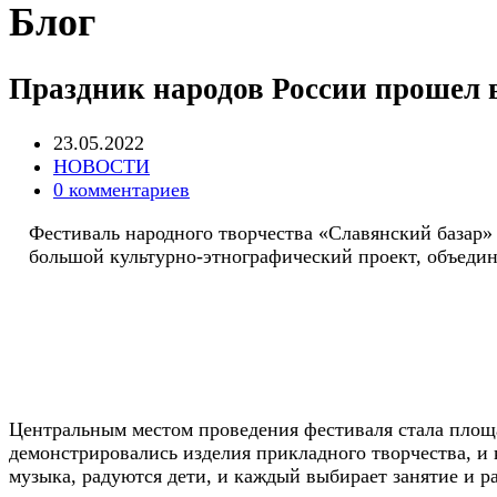
Блог
Праздник народов России прошел 
Запись
23.05.2022
опубликована:
Post
НОВОСТИ
category:
Post
0 комментариев
comments:
Фестиваль народного творчества «Славянский базар» 
большой культурно-этнографический проект, объеди
Центральным местом проведения фестиваля стала площ
демонстрировались изделия прикладного творчества, и 
музыка, радуются дети, и каждый выбирает занятие и р