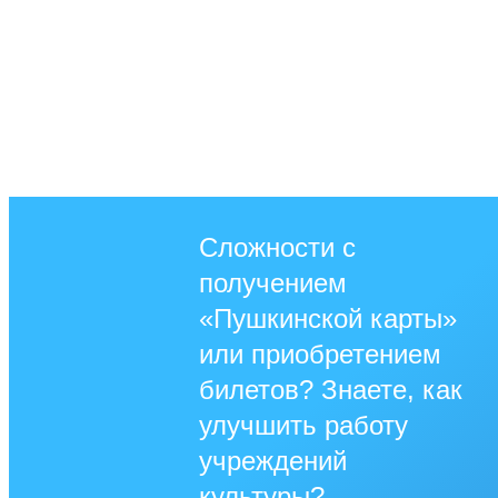
Сложности с
получением
«Пушкинской карты»
или приобретением
билетов? Знаете, как
улучшить работу
учреждений
культуры?