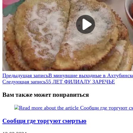
Еще
Предыдущая запись
В минувшие выходные в Ахтубинско
Следующая запись
55 ЛЕТ ФИЛИАЛУ ЗАРЕЧЬЕ
статьи
Вам также может понравиться
Сообщи где торгуют смертью