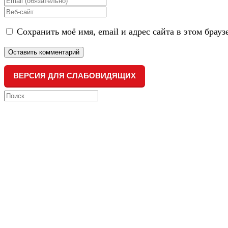
name
your
Enter
or
email
your
username
address
Сохранить моё имя, email и адрес сайта в этом бра
website
to
to
URL
comment
comment
(optional)
ВЕРСИЯ ДЛЯ СЛАБОВИДЯЩИХ
Search
this
website