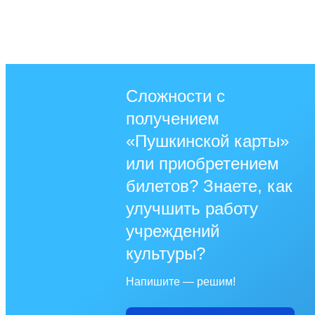
Сложности с
получением
«Пушкинской карты»
или приобретением
билетов? Знаете, как
улучшить работу
учреждений
культуры?
Напишите — решим!