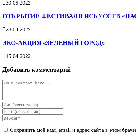
30.05.2022
ОТКРЫТИЕ ФЕСТИВАЛЯ ИСКУССТВ «НА
28.04.2022
ЭКО-АКЦИЯ «ЗЕЛЕНЫЙ ГОРОД»
15.04.2022
Добавить комментарий
Comment
Enter
your
Enter
name
your
Enter
or
email
your
username
address
Сохранить моё имя, email и адрес сайта в этом бра
website