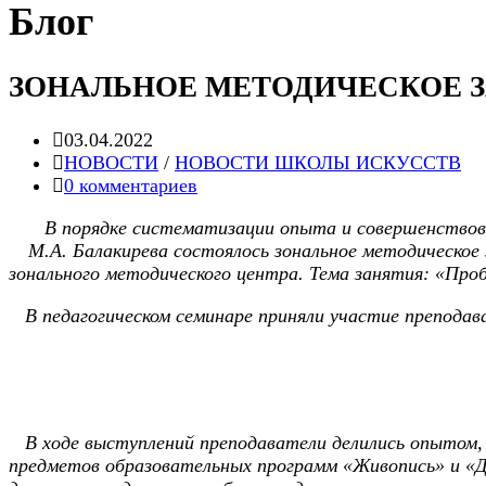
Блог
ЗОНАЛЬНОЕ МЕТОДИЧЕСКОЕ 
Запись
03.04.2022
опубликована:
Post
НОВОСТИ
/
НОВОСТИ ШКОЛЫ ИСКУССТВ
category:
Post
0 комментариев
comments:
В порядке систематизации опыта и совершенствован
М.А. Балакирева состоялось зональное методическо
зонального методического центра. Тема занятия: «Про
В педагогическом семинаре приняли участие преподав
В ходе выступлений преподаватели делились опытом, с
предметов образовательных программ «Живопись» и «Д