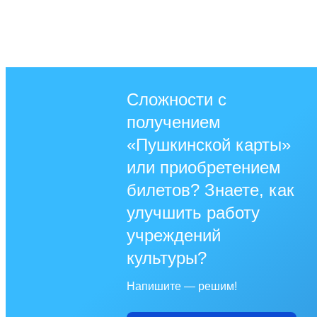
Сложности с
получением
«Пушкинской карты»
или приобретением
билетов? Знаете, как
улучшить работу
учреждений
культуры?
Напишите — решим!