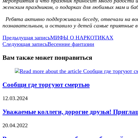
мероприятия и что праздник приносит много радости и
женским праздником, о подарках для любимых мам и ба
Ребята активно поддерживали беседу, отвечали на в
познавательным, и оставило у детей самые приятные в
Еще
Предыдущая запись
МИФЫ О НАРКОТИКАХ
Следующая запись
Весенние фантазии
статьи
Вам также может понравиться
Сообщи где торгуют смертью
12.03.2024
Уважаемые коллеги, дорогие друзья! Приглаш
20.04.2022