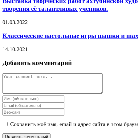
Выставка творческих работ ахтубинской худ
творения её талантливых учеников.
01.03.2022
Классические настольные игры шашки и ша
14.10.2021
Добавить комментарий
Comment
Enter
your
Enter
name
your
Enter
or
email
your
username
address
Сохранить моё имя, email и адрес сайта в этом бра
website
to
to
URL
comment
comment
(optional)