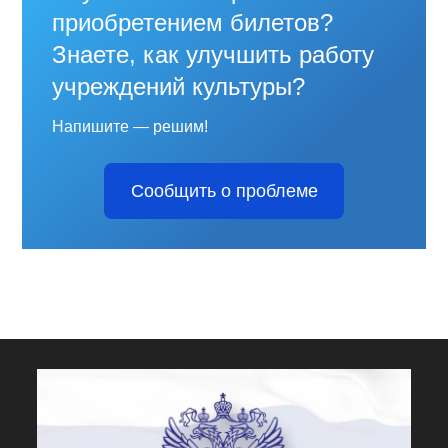
приобретением билетов?
Знаете, как улучшить работу
учреждений культуры?
Напишите — решим!
Сообщить о проблеме