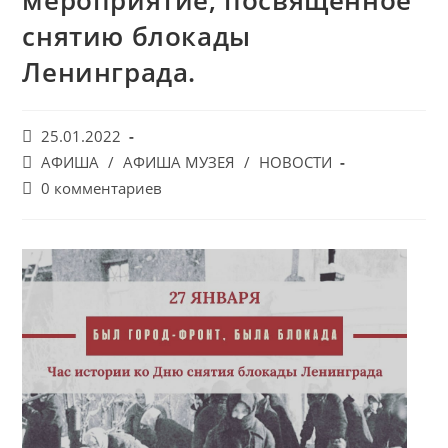
мероприятие, посвященное
снятию блокады
Ленинграда.
Запись
25.01.2022
опубликована:
Post
АФИША
/
АФИША МУЗЕЯ
/
НОВОСТИ
category:
Post
0 комментариев
comments: