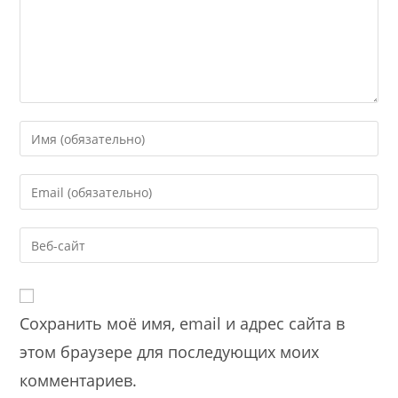
Enter
your
name
Enter
or
your
username
email
Enter
to
address
your
comment
to
website
comment
URL
Сохранить моё имя, email и адрес сайта в
(optional)
этом браузере для последующих моих
комментариев.