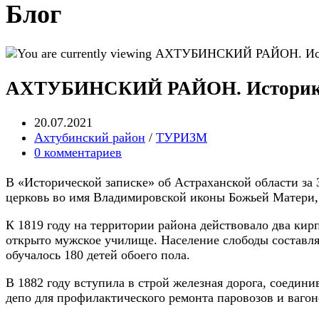
Блог
АХТУБИНСКИЙ РАЙОН. Историко-
Запись
20.07.2021
опубликована:
Post
Ахтубинский район
/
ТУРИЗМ
category:
Post
0 комментариев
comments:
В «Исторической записке» об Астраханской области за 30
церковь во имя Владимировской иконы Божьей Матери,
К 1819 году на территории района действовало два кир
открыто мужское училище. Население слободы составлял
обучалось 180 детей обоего пола.
В 1882 году вступила в строй железная дорога, соедин
депо для профилактического ремонта паровозов и вагон