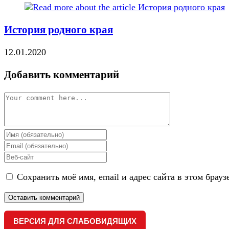
История родного края
12.01.2020
Добавить комментарий
Comment
Enter
your
Enter
name
your
Enter
or
email
your
username
address
Сохранить моё имя, email и адрес сайта в этом бра
website
to
to
URL
comment
comment
(optional)
ВЕРСИЯ ДЛЯ СЛАБОВИДЯЩИХ