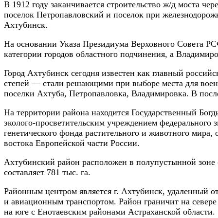
В 1912 году заканчивается строительство ж/д моста че
поселок Петропавловский и поселок при железнодорож
Ахтубинск.
На основании Указа Президиума Верховного Совета РСФ
категории городов областного подчинения, а Владимир
Город Ахтубинск сегодня известен как главный россий
степей — стали решающими при выборе места для военн
поселки Ахтуба, Петропавловка, Владимировка. В после
На территории района находится Государственный Богд
эколого-просветительским учреждением федерального зн
генетического фонда растительного и животного мира,
востока Европейской части России.
Ахтубинский район расположен в полупустынной зоне се
составляет 781 тыс. га.
Районным центром является г. Ахтубинск, удаленный о
и авиационным транспортом. Район граничит на севере 
на юге с Енотаевским районами Астраханской области.