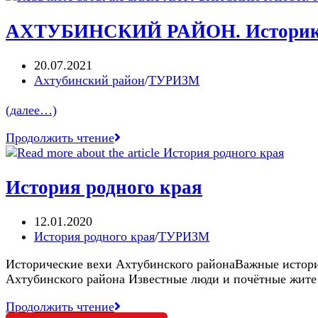
и
этнографического
и
проект
АХТУБИНСКИЙ РАЙОН. Историко-
и
«Преемники»
ш
Центра
«
Запись
20.07.2021
народной
б
опубликована:
Post
Ахтубинский район
/
ТУРИЗМ
культуры
category:
(далее…)
АХТУБИНСКИЙ
Продолжить чтение
РАЙОН.
Историко-
географическая
История родного края
справка
Запись
12.01.2020
опубликована:
Post
История родного края
/
ТУРИЗМ
category:
Исторические вехи Ахтубинского районаВажные истори
Ахтубинского района Известные люди и почётные жите
История
Продолжить чтение