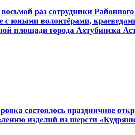
восьмой раз сотрудники Районного
ве с юными волонтёрами, краеведа
ной площади города Ахтубинска Ас
кровка состоялось праздничное отк
овлению изделий из шерсти «Кудряш