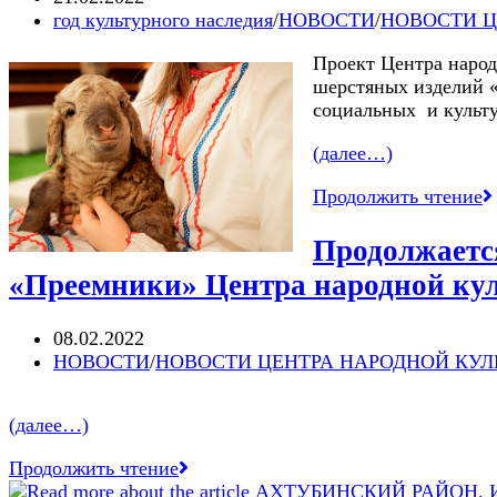
сотрудники
опубликована:
Post
год культурного наследия
/
НОВОСТИ
/
НОВОСТИ Ц
Районного
category:
Проект Центра народ
историко-
шерстяных изделий «
краеведческого
социальных и культ
музея
в
(далее…)
содружестве
с
2
Продолжить чтение
юными
ф
волонтёрами,
в
Продолжаетс
краеведами,
Д
активными
«Преемники» Центра народной ку
к
коллекционерами
с.
провели
П
Запись
08.02.2022
на
с
опубликована:
Post
НОВОСТИ
/
НОВОСТИ ЦЕНТРА НАРОДНОЙ КУЛ
главной
п
category:
площади
о
города
(далее…)
р
Ахтубинска
м
Астраханской
Продолжается
Продолжить чтение
п
области.
фольклорно-