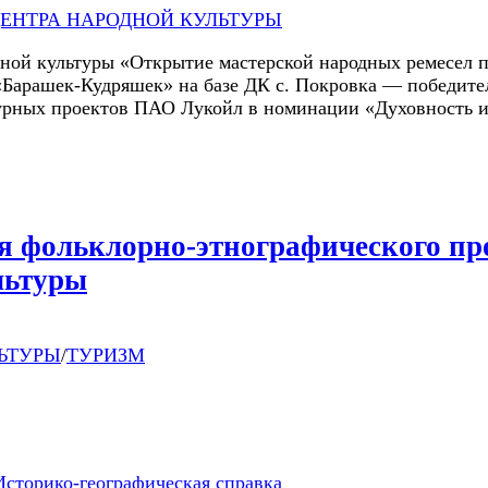
ЕНТРА НАРОДНОЙ КУЛЬТУРЫ
ной культуры «Открытие мастерской народных ремесел 
Барашек-Кудряшек» на базе ДК с. Покровка — победител
урных проектов ПАО Лукойл в номинации «Духовность и 
0
евраля
я фольклорно-этнографического пр
оме
льтуры
ультуры
окровка
остоялось
ЬТУРЫ
/
ТУРИЗМ
раздничное
ткрытие
емесленной
астерской
о