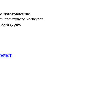
по изготовлению
ь грантового конкурса
культура».
оект