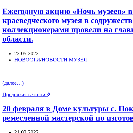
Ежегодную акцию «Ночь музеев» в 
краеведческого музея в содружест
коллекционерами провели на глав
области.
Запись
22.05.2022
опубликована:
Post
НОВОСТИ
/
НОВОСТИ МУЗЕЯ
category:
(далее…)
Ежегодную
Продолжить чтение
акцию
«Ночь
20 февраля в Доме культуры с. По
музеев»
ремесленной мастерской по изгот
в
восьмой
раз
Запись
21.02.2022