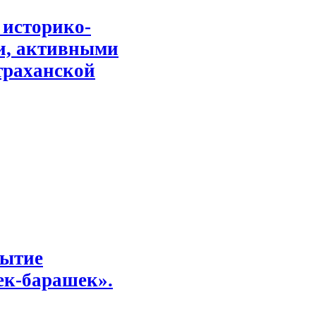
 историко-
ми, активными
траханской
рытие
ек-барашек».