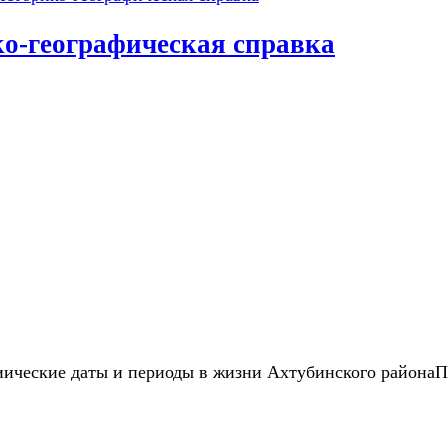
зготовлению
зделий
географическая справка
з
ерсти
Кудряшек-
арашек».
ические даты и периоды в жизни Ахтубинского района