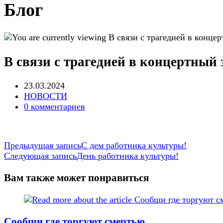
Блог
В связи с трагедией в концертный
Запись
23.03.2024
опубликована:
Post
НОВОСТИ
category:
Post
0 комментариев
comments:
Еще
Предыдущая запись
С дем работника культуры!
Следующая запись
День работника культуры!
статьи
Вам также может понравиться
Сообщи где торгуют смертью