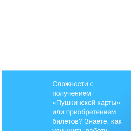
Сложности с
получением
«Пушкинской карты»
или приобретением
билетов? Знаете, как
улучшить работу