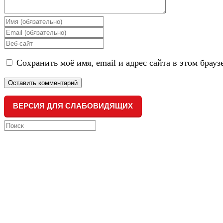
Enter
your
Enter
name
your
Enter
or
email
your
username
address
Сохранить моё имя, email и адрес сайта в этом бра
website
to
to
URL
comment
comment
(optional)
ВЕРСИЯ ДЛЯ СЛАБОВИДЯЩИХ
Search
this
website