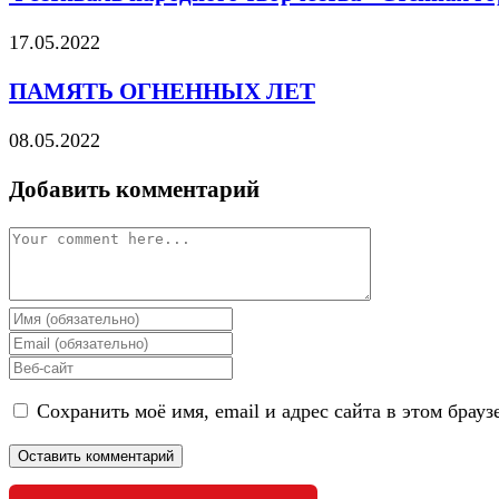
17.05.2022
ПАМЯТЬ ОГНЕННЫХ ЛЕТ
08.05.2022
Добавить комментарий
Comment
Enter
your
Enter
name
your
Enter
or
email
your
username
address
Сохранить моё имя, email и адрес сайта в этом бра
website
to
to
URL
comment
comment
(optional)