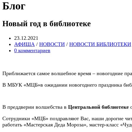
Блог
Новый год в библиотеке
Запись
23.12.2021
опубликована:
Post
АФИША
/
НОВОСТИ
/
НОВОСТИ БИБЛИОТЕКИ
category:
Post
0 комментариев
comments:
Приближается самое волшебное время – новогодние пра
В МБУК «МЦБ»в ожидании новогоднего праздника библи
В преддверии волшебства в
Центральной библиотеке
о
Сотрудники «МЦБ» поздравляют Вас, наши дорогие чит
работать «Мастерская Деда Мороза», мастер-класс «Чуд