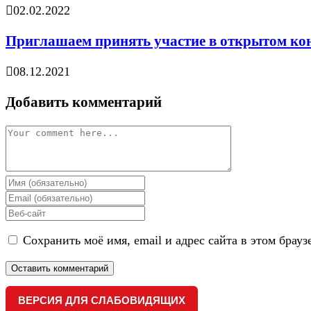
02.02.2022
Приглашаем принять участие в открытом кон
08.12.2021
Добавить комментарий
Comment
Enter
your
Enter
name
your
Enter
or
email
your
username
address
Сохранить моё имя, email и адрес сайта в этом бра
website
to
to
URL
comment
comment
(optional)
ВЕРСИЯ ДЛЯ СЛАБОВИДЯЩИХ