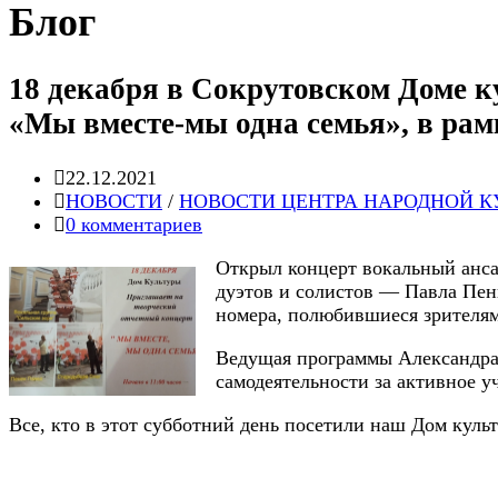
Блог
18 декабря в Сокрутовском Доме к
«Мы вместе-мы одна семья», в рам
Запись
22.12.2021
опубликована:
Post
НОВОСТИ
/
НОВОСТИ ЦЕНТРА НАРОДНОЙ К
category:
Post
0 комментариев
comments:
Открыл концерт вокальный анс
дуэтов и солистов — Павла Пен
номера, полюбившиеся зрителям
Ведущая программы Александра 
самодеятельности за активное у
Все, кто в этот субботний день посетили наш Дом куль