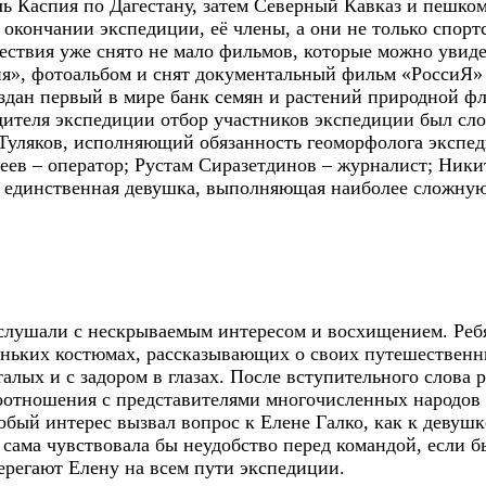
 Каспия по Дагестану, затем Северный Кавказ и пешком
окончании экспедиции, её члены, а они не только спорт
шествия уже снято не мало фильмов, которые можно увид
сия», фотоальбом и снят документальный фильм «РоссиЯ
оздан первый в мире банк семян и растений природной ф
дителя экспедиции отбор участников экспедиции был сло
р Туляков, исполняющий обязанность геоморфолога экспе
ев – оператор; Рустам Сиразетдинов – журналист; Ники
и единственная девушка, выполняющая наиболее сложную
 слушали с нескрываемым интересом и восхищением. Реб
еньких костюмах, рассказывающих о своих путешественни
лых и с задором в глазах. После вступительного слова 
оотношения с представителями многочисленных народов 
бый интерес вызвал вопрос к Елене Галко, как к девушке
о сама чувствовала бы неудобство перед командой, если б
берегают Елену на всем пути экспедиции.