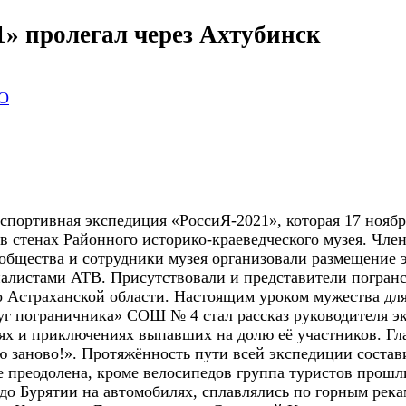
» пролегал через Ахтубинск
О
-спортивная экспедиция «РоссиЯ-2021», которая 17 ноябр
в стенах Районного историко-краеведческого музея. Чле
 общества и сотрудники музея организовали размещение 
рналистами АТВ. Присутствовали и представители погра
 Астраханской области. Настоящим уроком мужества дл
уг пограничника» СОШ № 4 стал рассказ руководителя э
тях и приключениях выпавших на долю её участников. Гл
ию заново!». Протяжённость пути всей экспедиции соста
е преодолена, кроме велосипедов группа туристов про
 до Бурятии на автомобилях, сплавлялись по горным река