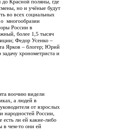
 до Красной поляны, где
смены, но и учёные будут
еть во всех социальных
» о многообразии
лоры России в
жный, более 1,5 тысяч
диции; Федор Усенко –
та Ярков – блогер; Юрий
 задачу хронометриста и
ята воочию видели
ках, а людей в
руководителя от взрослых
и народностей России,
 есть ли ей какие-либо
ы в чем-то они ей