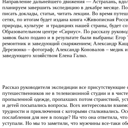
Направление дальнейшего движения — Астрахань, вдоль
планируем завершить экспедицию в декабре месяце. По 
писать доклады, статьи, читать лекции. Во время путе
сетях, по итогам будет издана книга «Живописная Рос
природы, культуре и традициях нашей страны, будет с
Образовательном центре «Сириус». По рассказу руково
заявок было подано и в результате были выбраны: Его
ремонтник и заведующий снаряжением; Александр Каще
Дерезюнко – фотограф; Александр Коновалов – медик 
заведующего хозяйством Елена Галко.
Рассказ руководителя экспедиции все присутствующие
путешественников не в телевизионной студии и в чист
пропыленной одежде, пропахших потом странствий, уста
и детей посыпались вопросы. Всех интересовали взаим
трудности и приключения с которыми сталкивались. Осо
послабления для нее в походе? На что она ответила, чт
уступали. Но мы то заметили, что мужчины все-таки о