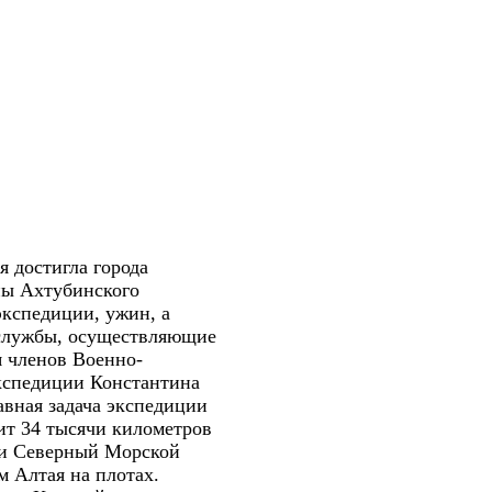
я достигла города
ны Ахтубинского
экспедиции, ужин, а
нслужбы, осуществляющие
я членов Военно-
кспедиции Константина
авная задача экспедиции
вит 34 тысячи километров
шли Северный Морской
м Алтая на плотах.