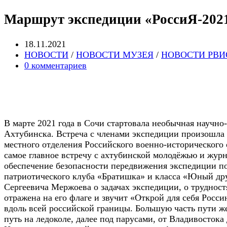
Маршрут экспедиции «РоссиЯ-2021
Запись
18.11.2021
опубликована:
Post
НОВОСТИ
/
НОВОСТИ МУЗЕЯ
/
НОВОСТИ РВИ
category:
Post
0 комментариев
comments:
В марте 2021 года в Сочи стартовала необычная научно
Ахтубинска. Встреча с членами экспедиции произошла 
местного отделения Российского военно-исторического
самое главное встречу с ахтубинской молодёжью и жу
обеспечение безопасности передвижения экспедиции по
патриотического клуба «Братишка» и класса «Юный др
Сергеевича Мержоева о задачах экспедиции, о труднос
отражена на его флаге и звучит «Открой для себя Росс
вдоль всей российской границы. Большую часть пути ж
путь на ледоколе, далее под парусами, от Владивостока