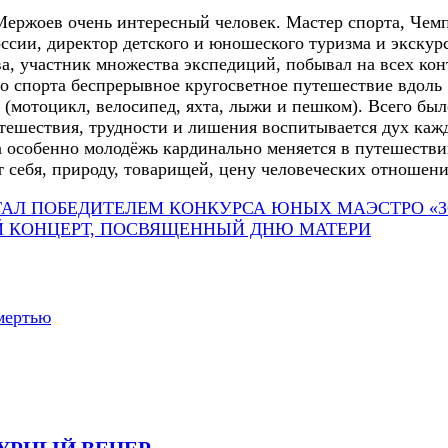
Мержоев очень интересный человек. Мастер спорта, Чем
сии, директор детского и юношеского туризма и экскурс
ва, участник множества экспедиций, побывал на всех кон
го спорта беспрерывное кругосветное путешествие вдоль
(мотоцикл, велосипед, яхта, лыжи и пешком). Всего был
тешествия, трудности и лишения воспитывается дух кажд
 особенно молодёжь кардинально меняется в путешеств
т себя, природу, товарищей, цену человеческих отношени
ТАЛ ПОБЕДИТЕЛЕМ КОНКУРСА ЮНЫХ МАЭСТРО «
 КОНЦЕРТ, ПОСВЯЩЕННЫЙ ДНЮ МАТЕРИ