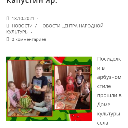
Капустин Яр.
Запись
18.10.2021
опубликована:
Post
НОВОСТИ
/
НОВОСТИ ЦЕНТРА НАРОДНОЙ
category:
КУЛЬТУРЫ
Post
0 комментариев
comments:
Посиделк
и в
арбузном
стиле
прошли в
Доме
культуры
села