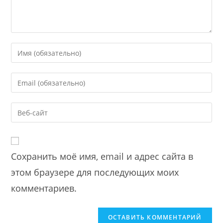
Enter
your
name
Enter
or
your
username
email
Enter
to
address
your
comment
to
website
comment
URL
Сохранить моё имя, email и адрес сайта в
(optional)
этом браузере для последующих моих
комментариев.