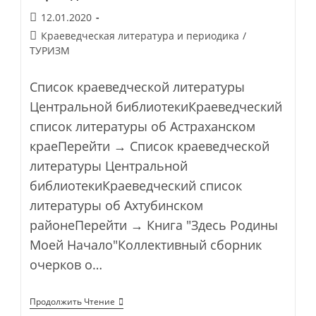
Запись
12.01.2020
опубликована:
Post
Краеведческая литература и периодика
/
category:
ТУРИЗМ
Список краеведческой литературы
Центральной библиотекиКраеведческий
список литературы об Астраханском
краеПерейти → Список краеведческой
литературы Центральной
библиотекиКраеведческий список
литературы об Ахтубинском
районеПерейти → Книга "Здесь Родины
Моей Начало"Коллективный сборник
очерков о…
Краеведческая
Продолжить Чтение
Литература