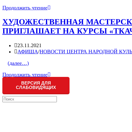
МКУ
Продолжить чтение
ДО
«РДХШ
ХУДОЖЕСТВЕННАЯ МАСТЕРСК
им.
ПРИГЛАШАЕТ НА КУРСЫ «ТКА
П.И.
Котова»
объявляет
Запись
23.11.2021
набор
опубликована:
Post
АФИША
/
НОВОСТИ ЦЕНТРА НАРОДНОЙ КУЛ
учащихся
category:
(далее…)
на
2022-
ХУДОЖЕСТВЕННАЯ
Продолжить чтение
2023
МАСТЕРСКАЯ
учебный
ВЕРСИЯ ДЛЯ
ЦЕНТРА
СЛАБОВИДЯЩИХ
год
НАРОДНОЙ
Search
КУЛЬТУРЫ
this
ПРИГЛАШАЕТ
website
НА
КУРСЫ
«ТКАЧЕСТВО
НА