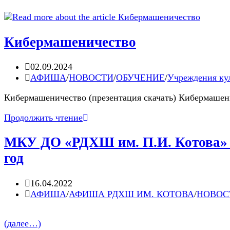
Кибермашеничество
Запись
02.09.2024
опубликована:
Post
АФИША
/
НОВОСТИ
/
ОБУЧЕНИЕ
/
Учреждения ку
category:
Кибермашеничество (презентация скачать) Кибермашени
Кибермашеничество
Продолжить чтение
МКУ ДО «РДХШ им. П.И. Котова» о
год
Запись
16.04.2022
опубликована:
Post
АФИША
/
АФИША РДХШ ИМ. КОТОВА
/
НОВОС
category:
(далее…)