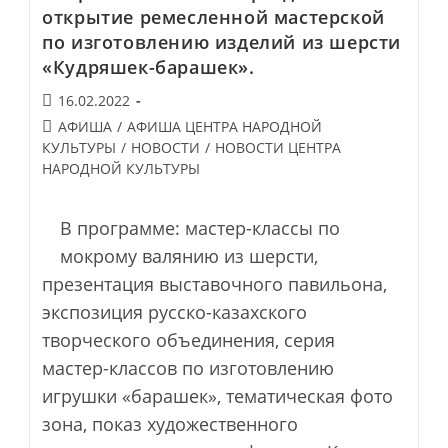
Гончаровой
открытие ремесленной мастерской
Открылась
В
по изготовлению изделий из шерсти
Концертно-
«Кудряшек-барашек».
Выставочном
Зале
Муза.
Запись
16.02.2022
Здесь
опубликована:
Post
АФИША
/
АФИША ЦЕНТРА НАРОДНОЙ
Же
Творения
category:
КУЛЬТУРЫ
/
НОВОСТИ
/
НОВОСТИ ЦЕНТРА
Её
НАРОДНОЙ КУЛЬТУРЫ
Талантливых
Учеников.
В программе: мастер-классы по
мокрому валянию из шерсти,
презентация выставочного павильона,
экспозиция русско-казахского
творческого объединения, серия
мастер-классов по изготовлению
игрушки «барашек», тематическая фото
зона, показ художественного