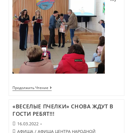
Состоялось
Продолжить Чтение
Открытие
Выставки
Районного
«ВЕСЕЛЫЕ ПЧЕЛКИ» СНОВА ЖДУТ В
Детского
Конкурса
ГОСТИ РЕБЯТ!!!
Изобразительного
Творчества
Запись
16.03.2022
«Золотой
опубликована:
Суслик»
Post
АФИША
/
АФИША ЦЕНТРА НАРОДНОЙ