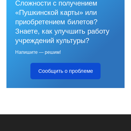
Сложности с получением
«Пушкинской карты» или
приобретением билетов?
Знаете, как улучшить работу
учреждений культуры?
Напишите — решим!
Сообщить о проблеме