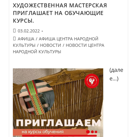
Объективе
ХУДОЖЕСТВЕННАЯ МАСТЕРСКАЯ
–
Народная
ПРИГЛАШАЕТ НА ОБУЧАЮЩИЕ
Культура»
КУРСЫ.
Запись
03.02.2022
опубликована:
Post
АФИША
/
АФИША ЦЕНТРА НАРОДНОЙ
category:
КУЛЬТУРЫ
/
НОВОСТИ
/
НОВОСТИ ЦЕНТРА
НАРОДНОЙ КУЛЬТУРЫ
(дале
е…)