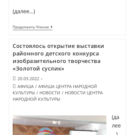
(далее…)
ВЕСНА
Продолжить Чтение
ТЕАТРАЛЬНАЯ
2022!
Состоялось открытие выставки
районного детского конкурса
изобразительного творчества
«Золотой суслик»
Запись
20.03.2022
опубликована:
Post
АФИША
/
АФИША ЦЕНТРА НАРОДНОЙ
category:
КУЛЬТУРЫ
/
НОВОСТИ
/
НОВОСТИ ЦЕНТРА
НАРОДНОЙ КУЛЬТУРЫ
(да
лее
…)