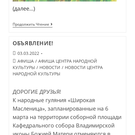
(далее…)
НАУРЫЗ
Продолжить Чтение
—
2022
ОБЪЯВЛЕНИЕ!
Запись
03.03.2022
опубликована:
Post
АФИША
/
АФИША ЦЕНТРА НАРОДНОЙ
category:
КУЛЬТУРЫ
/
НОВОСТИ
/
НОВОСТИ ЦЕНТРА
НАРОДНОЙ КУЛЬТУРЫ
ДОРОГИЕ ДРУЗЬЯ!
К народные гуляния «Широкая
Масленица», запланированные на 6
марта на территории соборной площади
Кафедрального собора Владимирской
иконы Божией Матери отменяются в