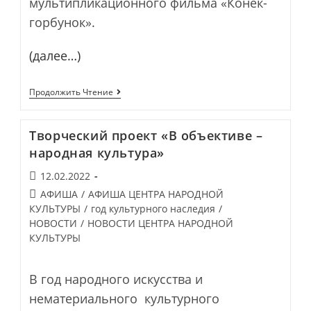
мультипликационного фильма «Конек-
горбунок».
(далее…)
20
Продолжить Чтение
Февраля
В
Доме
Творческий проект «В объективе –
Культуры
С.
народная культура»
Покровка
Состоится
Запись
12.02.2022
Праздничное
опубликована:
Открытие
Post
АФИША
/
АФИША ЦЕНТРА НАРОДНОЙ
Ремесленной
category:
КУЛЬТУРЫ
/
год культурного наследия
/
Мастерской
НОВОСТИ
/
НОВОСТИ ЦЕНТРА НАРОДНОЙ
По
Изготовлению
КУЛЬТУРЫ
Изделий
Из
Шерсти
В год народного искусства и
«Кудряшек-
Барашек».
нематериального культурного