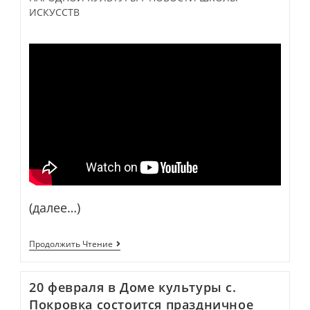
ИСКУССТВ
(далее…)
Выставка
Продолжить Чтение
Творческих
Работ
Ахтубинской
20 февраля в Доме культуры с.
Художницы
Анастасии
Покровка состоится праздничное