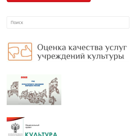
Search
this
website