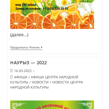
(далее…)
«ВЕСЕЛЫЕ
Продолжить Чтение
ПЧЕЛКИ»
СНОВА
ЖДУТ
НАУРЫЗ — 2022
В
ГОСТИ
Запись
16.03.2022
РЕБЯТ!!!
опубликована:
Post
АФИША
/
АФИША ЦЕНТРА НАРОДНОЙ
category:
КУЛЬТУРЫ
/
НОВОСТИ
/
НОВОСТИ ЦЕНТРА
НАРОДНОЙ КУЛЬТУРЫ