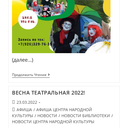
(далее…)
«МИМ-
Продолжить Чтение
ШОУ»
В
ГОСТЯХ
ВЕСНА ТЕАТРАЛЬНАЯ 2022!
У
«ВЕСЕЛЫХ
Запись
23.03.2022
ПЧЕЛОК»
опубликована:
Post
АФИША
/
АФИША ЦЕНТРА НАРОДНОЙ
category:
КУЛЬТУРЫ
/
НОВОСТИ
/
НОВОСТИ БИБЛИОТЕКИ
/
НОВОСТИ ЦЕНТРА НАРОДНОЙ КУЛЬТУРЫ