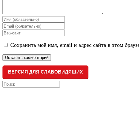
Enter
your
Enter
name
your
Enter
or
email
your
username
address
Сохранить моё имя, email и адрес сайта в этом бра
website
to
to
URL
comment
comment
(optional)
ВЕРСИЯ ДЛЯ СЛАБОВИДЯЩИХ
Search
this
website