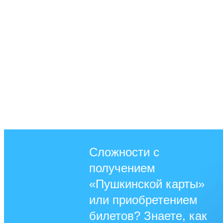
Сложности с
получением
«Пушкинской карты»
или приобретением
билетов? Знаете, как