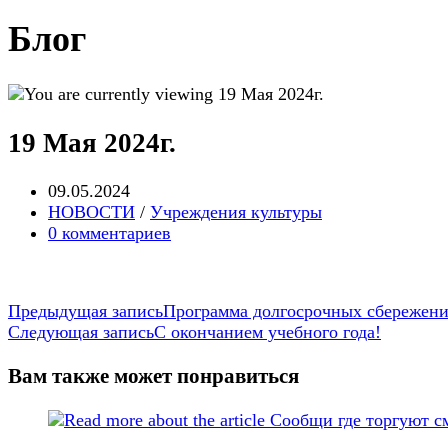
this
website
Блог
19 Мая 2024г.
Запись
09.05.2024
опубликована:
Post
НОВОСТИ
/
Учреждения культуры
category:
Post
0 комментариев
comments:
Еще
Предыдущая запись
Программа долгосрочных сбережен
Следующая запись
С окончанием учебного года!
статьи
Вам также может понравиться