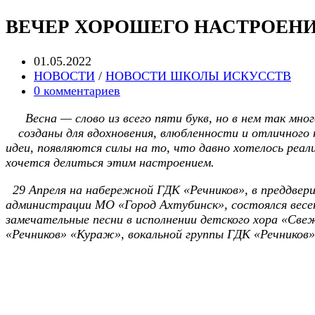
ВЕЧЕР ХОРОШЕГО НАСТРОЕН
Запись
01.05.2022
опубликована:
Post
НОВОСТИ
/
НОВОСТИ ШКОЛЫ ИСКУССТВ
category:
Post
0 комментариев
comments:
Весна — слово из всего пяти букв, но в нем так мно
созданы для вдохновения, влюбленности и отличного
идеи, появляются силы на то, что давно хотелось реа
хочется делиться этим настроением.
29 Апреля на набережной ГДК «Речников», в преддвер
администрации МО «Город Ахтубинск», состоялся весен
замечательные песни в исполнении детского хора «Све
«Речников» «Кураж», вокальной группы ГДК «Речников»