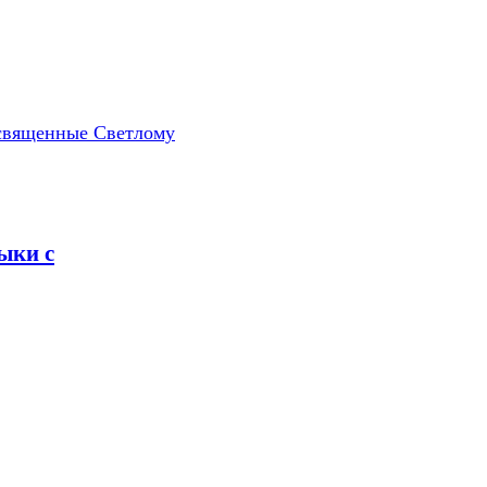
освященные Светлому
ыки с