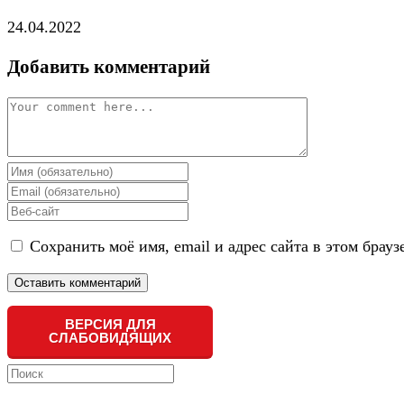
24.04.2022
Добавить комментарий
Comment
Enter
your
Enter
name
your
Enter
or
email
your
username
address
Сохранить моё имя, email и адрес сайта в этом бра
website
to
to
URL
comment
comment
(optional)
ВЕРСИЯ ДЛЯ
СЛАБОВИДЯЩИХ
Search
this