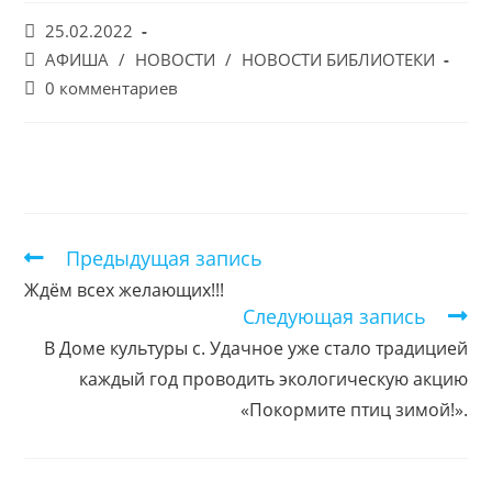
Запись
25.02.2022
опубликована:
Post
АФИША
/
НОВОСТИ
/
НОВОСТИ БИБЛИОТЕКИ
category:
Post
0 комментариев
comments:
Предыдущая запись
Еще
статьи
Ждём всех желающих!!!
Следующая запись
В Доме культуры с. Удачное уже стало традицией
каждый год проводить экологическую акцию
«Покормите птиц зимой!».