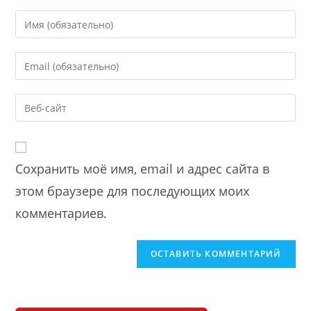
Enter
your
name
Enter
or
your
username
email
Enter
to
address
your
comment
to
website
comment
URL
Сохранить моё имя, email и адрес сайта в
(optional)
этом браузере для последующих моих
комментариев.