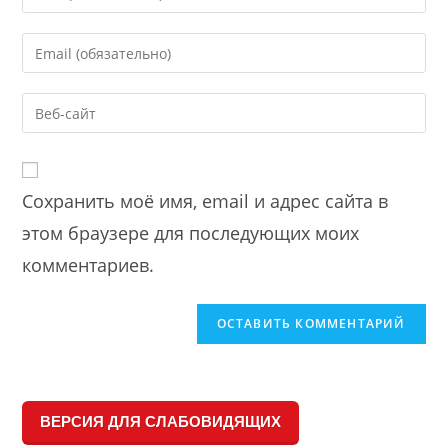
your
name
Enter
or
your
username
email
Enter
to
address
your
comment
to
website
comment
URL
Сохранить моё имя, email и адрес сайта в
(optional)
этом браузере для последующих моих
комментариев.
ВЕРСИЯ ДЛЯ СЛАБОВИДЯЩИХ