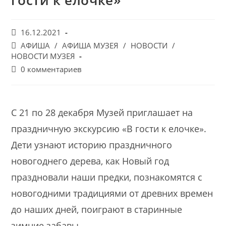
гости к елочке»
Запись
16.12.2021
опубликована:
Post
АФИША
/
АФИША МУЗЕЯ
/
НОВОСТИ
/
category:
НОВОСТИ МУЗЕЯ
Post
0 комментариев
comments:
С 21 по 28 декабря Музей приглашает на
праздничную экскурсию «В гости к елочке».
Дети узнают историю праздничного
новогоднего дерева, как Новый год
праздновали наши предки, познакомятся с
новогодними традициями от древних времен
до наших дней, поиграют в старинные
зимние забавы.⠀