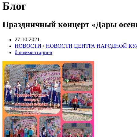
Блог
Праздничный концерт «Дары осени
Запись
27.10.2021
опубликована:
Post
НОВОСТИ
/
НОВОСТИ ЦЕНТРА НАРОДНОЙ КУ
category:
Post
0 комментариев
comments: