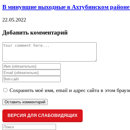
В минувшие выходные в Ахтубинском районе 
22.05.2022
Добавить комментарий
Comment
Enter
your
Enter
name
your
Enter
or
email
your
username
address
Сохранить моё имя, email и адрес сайта в этом бра
website
to
to
URL
comment
comment
(optional)
ВЕРСИЯ ДЛЯ СЛАБОВИДЯЩИХ
Search