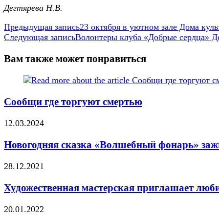
Дегтярева Н.В.
Еще
Предыдущая запись
23 октября в уютном зале Дома культ
Следующая запись
Волонтеры клуба «Добрые сердца» До
статьи
Вам также может понравиться
Сообщи где торгуют смертью
12.03.2024
Новогодняя сказка «Волшебный фонарь» зажг
28.12.2021
Художественная мастерская приглашает люб
20.01.2022