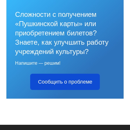
Сложности с получением
«Пушкинской карты» или
приобретением билетов?
Знаете, как улучшить работу
учреждений культуры?
Напишите — решим!
Сообщить о проблеме